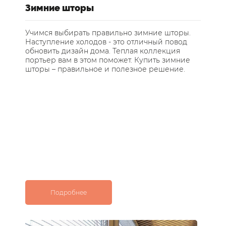
е
Зимние шторы
У
ст
Учимся выбирать правильно зимние шторы.
Наступление холодов - это отличный повод
Те
обновить дизайн дома. Теплая коллекция
за
портьер вам в этом поможет. Купить зимние
по
шторы – правильное и полезное решение.
ос
с 
Подробнее