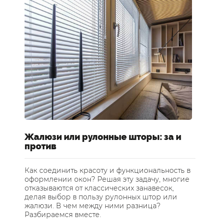
Жалюзи или рулонные шторы: за и
Ш
против
о
Как соединить красоту и функциональность в
Ка
оформлении окон? Решая эту задачу, многие
Де
отказываются от классических занавесок,
пр
делая выбор в пользу рулонных штор или
ра
жалюзи. В чем между ними разница?
пр
Разбираемся вместе.
не