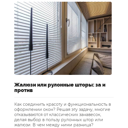
Жалюзи или рулонные шторы: за и
Ш
против
о
Как соединить красоту и функциональность в
Ка
оформлении окон? Решая эту задачу, многие
Де
отказываются от классических занавесок,
пр
делая выбор в пользу рулонных штор или
ра
жалюзи. В чем между ними разница?
пр