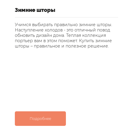
е
Зимние шторы
У
ст
Учимся выбирать правильно зимние шторы.
Наступление холодов - это отличный повод
Те
обновить дизайн дома. Теплая коллекция
за
портьер вам в этом поможет. Купить зимние
по
шторы – правильное и полезное решение.
ос
с 
Подробнее