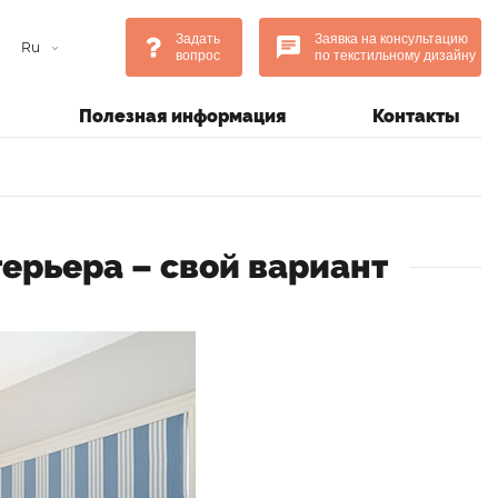
Задать
Заявка на консультацию
Ru
вопрос
по текстильному дизайну
Полезная информация
Контакты
терьера – свой вариант