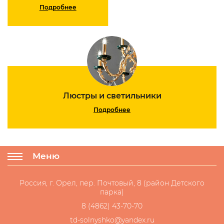
Подробнее
Люстры и светильники
Подробнее
Меню
Россия, г. Орел, пер. Почтовый, 8 (район Детского
парка)
8 (4862) 43-70-70
td-solnyshko@yandex.ru