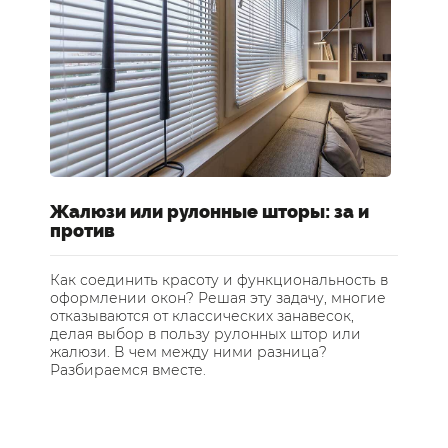
Жалюзи или рулонные шторы: за и
Ш
против
о
Как соединить красоту и функциональность в
Ка
оформлении окон? Решая эту задачу, многие
Де
отказываются от классических занавесок,
пр
делая выбор в пользу рулонных штор или
ра
жалюзи. В чем между ними разница?
пр
Разбираемся вместе.
не
ас