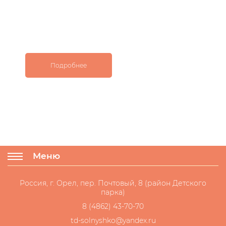
Подробнее
Меню
Россия, г. Орел, пер. Почтовый, 8 (район Детского
парка)
8 (4862) 43-70-70
td-solnyshko@yandex.ru