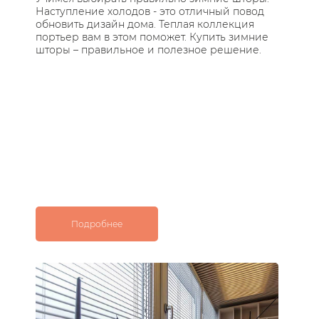
Наступление холодов - это отличный повод
Те
обновить дизайн дома. Теплая коллекция
за
портьер вам в этом поможет. Купить зимние
по
шторы – правильное и полезное решение.
ос
с 
Подробнее