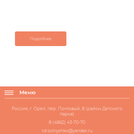
Подробнее
Меню
Россия, г. Орел, пер. Почтовый, 8 (район Детского
парка)
8 (4862) 43-70-70
td-solnyshko@yandex.ru