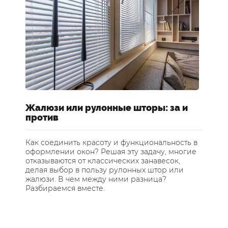
Жалюзи или рулонные шторы: за и
Ш
против
о
Как соединить красоту и функциональность в
Ка
оформлении окон? Решая эту задачу, многие
Де
отказываются от классических занавесок,
пр
делая выбор в пользу рулонных штор или
ра
жалюзи. В чем между ними разница?
пр
Разбираемся вместе.
не
ас