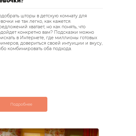
евочки?
уютный
одобрать шторы в детскую комнату для
Инновацио
вочки не так легко, как кажется.
завоевыва
едложений хватает, но как понять, что
применени
одойдет конкретно вам? Подсказки можно
Финляндии
искать в Интернете, где миллионы готовых
подтолкну
римеров, довериться своей интуиции и вкусу,
светонепр
ибо комбинировать оба подхода.
Подробнее
Под