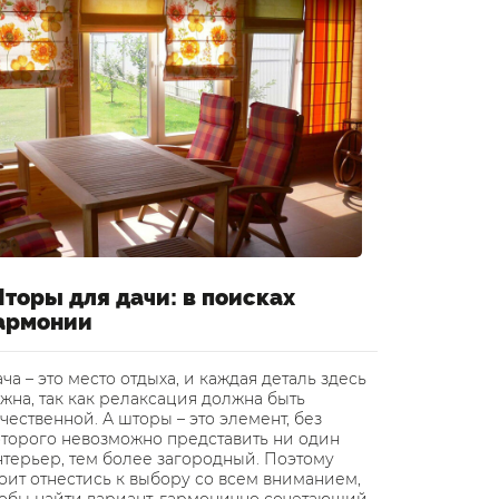
торы для дачи: в поисках
Шторы 
армонии
воздуш
ча – это место отдыха, и каждая деталь здесь
В статье р
жна, так как релаксация должна быть
легким и 
чественной. А шторы – это элемент, без
превратить
оторого невозможно представить ни один
дизайнеры
нтерьер, тем более загородный. Поэтому
квартиры 
оит отнестись к выбору со всем вниманием,
или же вм