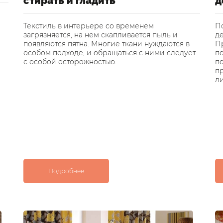
стирать и гладить
д
Текстиль в интерьере со временем
П
загрязняется, на нем скапливается пыль и
де
появляются пятна. Многие ткани нуждаются в
Пр
особом подходе, и обращаться с ними следует
п
с особой осторожностью.
по
п
л
Подробнее