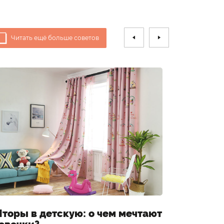
Читать ещё больше советов
торы в детскую: о чем мечтают
Шторы 