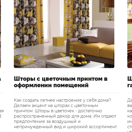
а
Шторы с цветочным принтом в
Ш
оформлении помещений
г
Как создать летнее настроение у себя дома?
Да
Делаем акцент на шторах с цветочным
ва
ая
принтом. Шторы в цветочек - достаточно
ка
В
распространенный декор для дома. Им отдают
к
предпочтение за воздушный и
и
непринужденный вид и широкий ассортимент.
ст