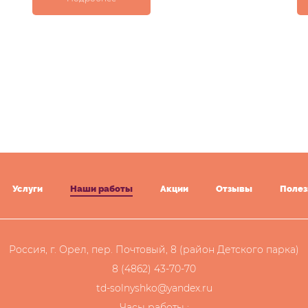
Услуги
Наши работы
Акции
Отзывы
Полез
Россия, г. Орел, пер. Почтовый, 8 (район Детского парка)
8 (4862) 43-70-70
td-solnyshko@yandex.ru
Часы работы :