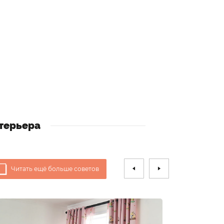
терьера
Читать ещё больше советов