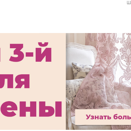
оловой,
Шторы для столовой,
Ш
№17
модель №2