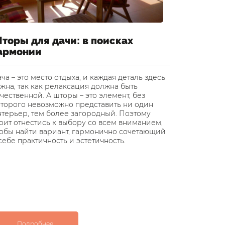
торы для дачи: в поисках
Шторы 
армонии
воздуш
ча – это место отдыха, и каждая деталь здесь
В статье р
жна, так как релаксация должна быть
легким и 
чественной. А шторы – это элемент, без
превратить
оторого невозможно представить ни один
дизайнеры
нтерьер, тем более загородный. Поэтому
квартиры 
оит отнестись к выбору со всем вниманием,
или же вм
тобы найти вариант, гармонично сочетающий
себе практичность и эстетичность.
Подробнее
Под