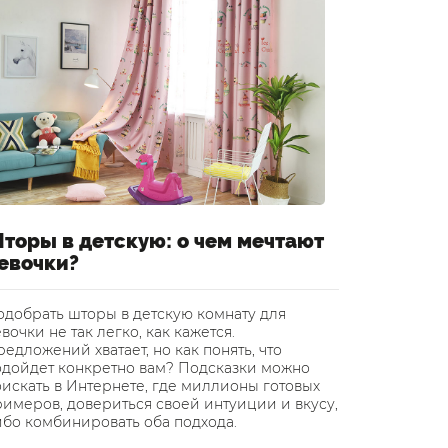
торы в детскую: о чем мечтают
Шторы 
евочки?
уютный
одобрать шторы в детскую комнату для
Инновацио
вочки не так легко, как кажется.
завоевыва
едложений хватает, но как понять, что
применени
одойдет конкретно вам? Подсказки можно
Финляндии
искать в Интернете, где миллионы готовых
подтолкну
римеров, довериться своей интуиции и вкусу,
светонепр
ибо комбинировать оба подхода.