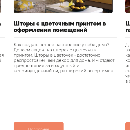
а
Шторы с цветочным принтом в
Ш
оформлении помещений
г
Как создать летнее настроение у себя дома?
Да
Делаем акцент на шторах с цветочным
ва
ая
принтом. Шторы в цветочек - достаточно
ка
В
распространенный декор для дома. Им отдают
к
предпочтение за воздушный и
и
непринужденный вид и широкий ассортимент.
ст
ч
в 
Подробнее