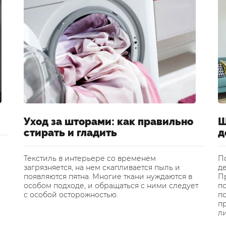
Уход за шторами: как правильно
Ш
стирать и гладить
д
Текстиль в интерьере со временем
П
загрязняется, на нем скапливается пыль и
де
появляются пятна. Многие ткани нуждаются в
Пр
особом подходе, и обращаться с ними следует
п
с особой осторожностью.
по
п
л