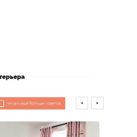
терьера
Читать ещё больше советов