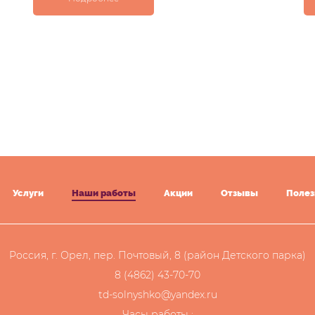
Услуги
Наши работы
Акции
Отзывы
Полез
Россия, г. Орел, пер. Почтовый, 8 (район Детского парка)
8 (4862) 43-70-70
td-solnyshko@yandex.ru
Часы работы :