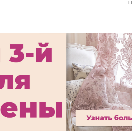
оловой,
Шторы для столовой,
Ш
№29
модель №26