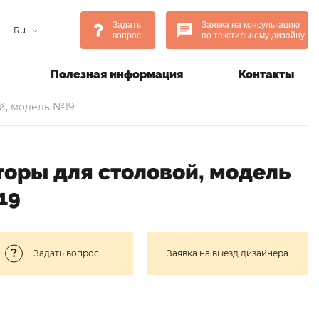
Задать
Заявка на консультацию
Ru
вопрос
по текстильному дизайну
Полезная информация
Контакты
й, модель №19
оры для столовой, модель
19
Задать вопрос
Заявка на выезд дизайнера