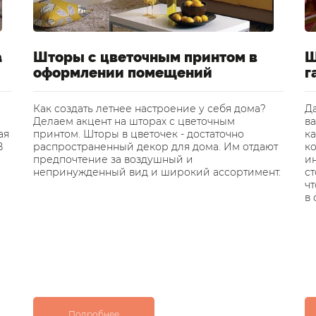
а
Шторы с цветочным принтом в
Ш
оформлении помещений
г
Как создать летнее настроение у себя дома?
Да
Делаем акцент на шторах с цветочным
ва
ая
принтом. Шторы в цветочек - достаточно
ка
В
распространенный декор для дома. Им отдают
к
предпочтение за воздушный и
и
непринужденный вид и широкий ассортимент.
ст
ч
в 
Подробнее