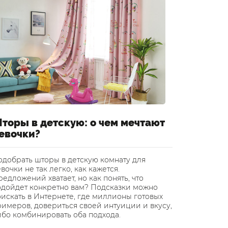
торы в детскую: о чем мечтают
Шторы 
евочки?
уютный
одобрать шторы в детскую комнату для
Инновацио
вочки не так легко, как кажется.
завоевыва
едложений хватает, но как понять, что
применени
одойдет конкретно вам? Подсказки можно
Финляндии
искать в Интернете, где миллионы готовых
подтолкну
римеров, довериться своей интуиции и вкусу,
светонепр
ибо комбинировать оба подхода.