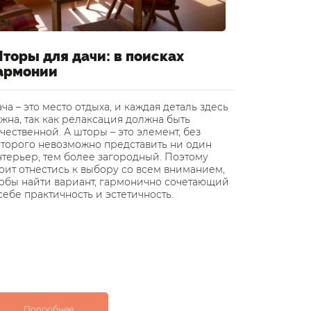
торы для дачи: в поисках
Шторы 
армонии
воздуш
ча – это место отдыха, и каждая деталь здесь
В статье р
жна, так как релаксация должна быть
легким и 
чественной. А шторы – это элемент, без
превратить
оторого невозможно представить ни один
дизайнеры
нтерьер, тем более загородный. Поэтому
квартиры 
оит отнестись к выбору со всем вниманием,
или же вм
тобы найти вариант, гармонично сочетающий
себе практичность и эстетичность.
Подробнее
Под