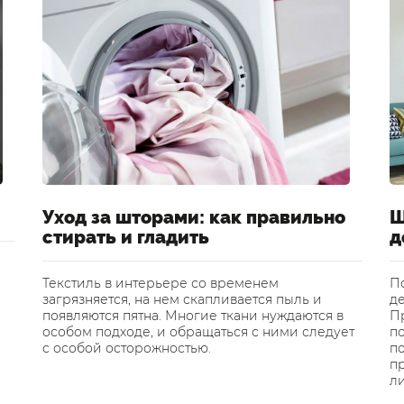
Уход за шторами: как правильно
Ш
стирать и гладить
д
Текстиль в интерьере со временем
П
загрязняется, на нем скапливается пыль и
де
появляются пятна. Многие ткани нуждаются в
Пр
особом подходе, и обращаться с ними следует
п
с особой осторожностью.
по
п
л