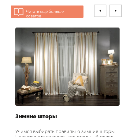
Читать ещё больше
советов
е
Зимние шторы
У
ст
Учимся выбирать правильно зимние шторы.