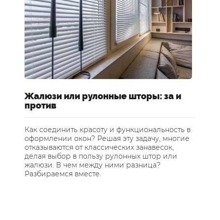
Жалюзи или рулонные шторы: за и
Ш
против
о
Как соединить красоту и функциональность в
Ка
оформлении окон? Решая эту задачу, многие
Де
отказываются от классических занавесок,
пр
делая выбор в пользу рулонных штор или
ра
жалюзи. В чем между ними разница?
пр
Разбираемся вместе.
не
ас