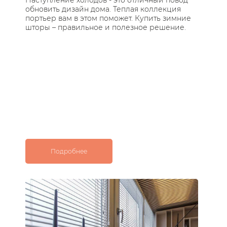
Наступление холодов - это отличный повод
Те
обновить дизайн дома. Теплая коллекция
за
портьер вам в этом поможет. Купить зимние
по
шторы – правильное и полезное решение.
ос
с 
Подробнее