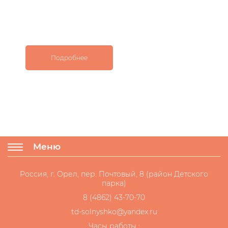
Подробнее
Меню
Россия, г. Орел, пер. Почтовый, 8 (район Детского
парка)
8 (4862) 43-70-70
td-solnyshko@yandex.ru
Часы работы :