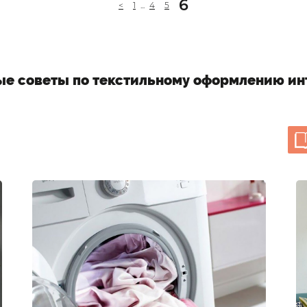
6
<
1
...
4
5
ые советы по текстильному оформлению ин