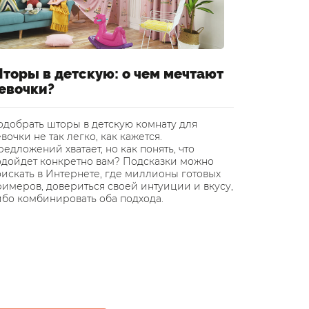
торы в детскую: о чем мечтают
Шторы 
евочки?
уютный
одобрать шторы в детскую комнату для
Инновацио
вочки не так легко, как кажется.
завоевыва
едложений хватает, но как понять, что
применени
одойдет конкретно вам? Подсказки можно
Финляндии
искать в Интернете, где миллионы готовых
подтолкну
римеров, довериться своей интуиции и вкусу,
светонепр
ибо комбинировать оба подхода.