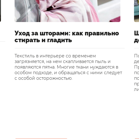
Уход за шторами: как правильно
Ш
стирать и гладить
д
Текстиль в интерьере со временем
П
загрязняется, на нем скапливается пыль и
де
появляются пятна. Многие ткани нуждаются в
Пр
особом подходе, и обращаться с ними следует
п
с особой осторожностью.
по
п
л