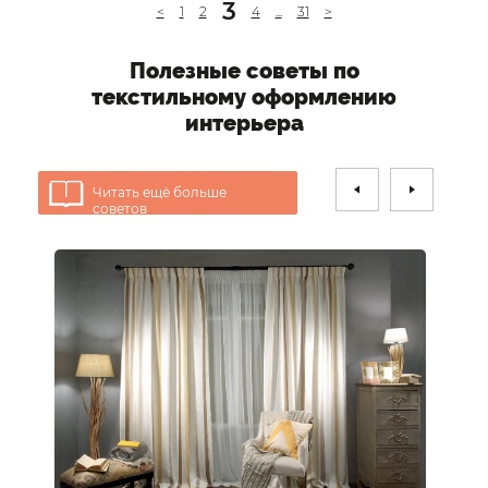
3
<
1
2
4
...
31
>
Полезные советы по
текстильному оформлению
интерьера
Читать ещё больше
советов