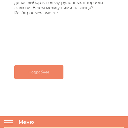
делая выбор в пользу рулонных штор или
ра
жалюзи. В чем между ними разница?
пр
Разбираемся вместе.
не
ас
Подробнее
Меню