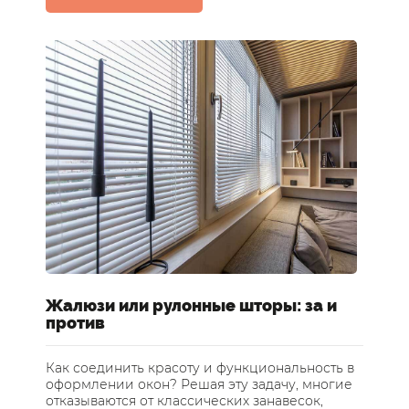
Жалюзи или рулонные шторы: за и
Ш
против
о
Как соединить красоту и функциональность в
Ка
оформлении окон? Решая эту задачу, многие
Де
отказываются от классических занавесок,
пр