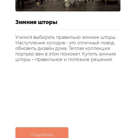
е
Зимние шторы
У
ст
Учимся выбирать правильно зимние шторы.
Наступление холодов - это отличный повод
Те
обновить дизайн дома. Теплая коллекция
за
портьер вам в этом поможет. Купить зимние
по
шторы – правильное и полезное решение.
ос
с 
Подробнее