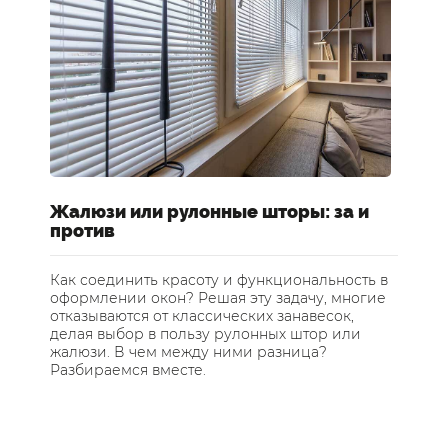
Жалюзи или рулонные шторы: за и
Ш
против
о
Как соединить красоту и функциональность в
Ка
оформлении окон? Решая эту задачу, многие
Де
отказываются от классических занавесок,
пр
делая выбор в пользу рулонных штор или
ра
жалюзи. В чем между ними разница?
пр
Разбираемся вместе.
не
ас