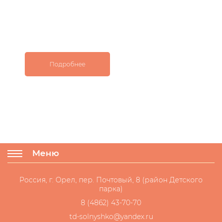
Подробнее
Меню
Россия, г. Орел, пер. Почтовый, 8 (район Детского
парка)
8 (4862) 43-70-70
td-solnyshko@yandex.ru