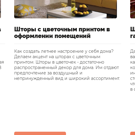
а
Шторы с цветочным принтом в
Ш
оформлении помещений
г
Как создать летнее настроение у себя дома?
Да
Делаем акцент на шторах с цветочным
ва
ая
принтом. Шторы в цветочек - достаточно
ка
В
распространенный декор для дома. Им отдают
к
предпочтение за воздушный и
и
непринужденный вид и широкий ассортимент.
ст
ч
в 