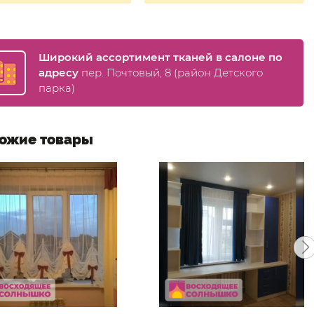
Широкий ассортимент тканей в салоне по
адресу
пер. Почтовый, 8 (район Детского
парка)
ожие товары