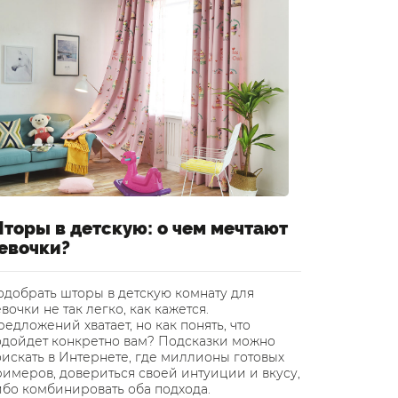
торы в детскую: о чем мечтают
Шторы 
евочки?
уютный
одобрать шторы в детскую комнату для
Инновацио
вочки не так легко, как кажется.
завоевыва
едложений хватает, но как понять, что
применени
одойдет конкретно вам? Подсказки можно
Финляндии
искать в Интернете, где миллионы готовых
подтолкну
римеров, довериться своей интуиции и вкусу,
светонепр
ибо комбинировать оба подхода.