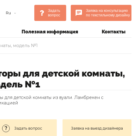
Задать
Заявка на консультацию
Ru
вопрос
по текстильному дизайну
Полезная информация
Контакты
наты, модель №1
оры для детской комнаты,
дель №1
ы для детской комнаты из вуали. Ламбрекен с
икацией
Задать вопрос
Заявка на выезд дизайнера