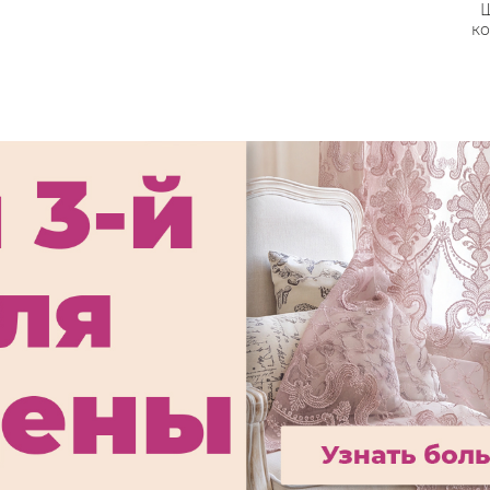
етской
Шторы для детской
Ш
ель №14
комнаты, модель №22
ко