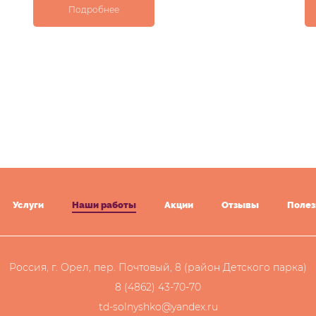
Подробнее
Услуги
Наши работы
Акции
Отзывы
Полез
Россия, г. Орел, пер. Почтовый, 8 (район Детского парка)
8 (4862) 43-70-70
td-solnyshko@yandex.ru