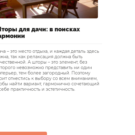
торы для дачи: в поисках
Шторы 
армонии
воздуш
ча – это место отдыха, и каждая деталь здесь
В статье р
жна, так как релаксация должна быть
легким и 
чественной. А шторы – это элемент, без
превратить
оторого невозможно представить ни один
дизайнеры
нтерьер, тем более загородный. Поэтому
квартиры 
оит отнестись к выбору со всем вниманием,
или же вм
тобы найти вариант, гармонично сочетающий
себе практичность и эстетичность.