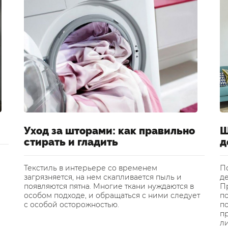
Уход за шторами: как правильно
Ш
стирать и гладить
д
Текстиль в интерьере со временем
П
загрязняется, на нем скапливается пыль и
де
появляются пятна. Многие ткани нуждаются в
Пр
особом подходе, и обращаться с ними следует
п
с особой осторожностью.
по
п
л