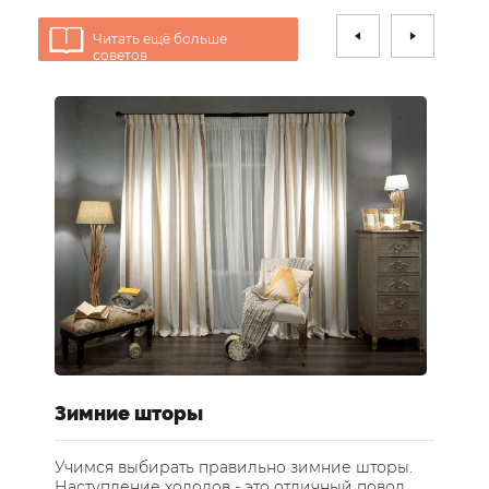
Читать ещё больше
советов
е
Зимние шторы
У
ст
Учимся выбирать правильно зимние шторы.
Наступление холодов - это отличный повод
Те