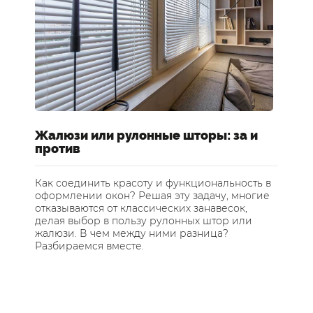
Жалюзи или рулонные шторы: за и
Ш
против
о
Как соединить красоту и функциональность в
Ка
оформлении окон? Решая эту задачу, многие
Де
отказываются от классических занавесок,
пр
делая выбор в пользу рулонных штор или
ра
жалюзи. В чем между ними разница?
пр
Разбираемся вместе.
не
ас