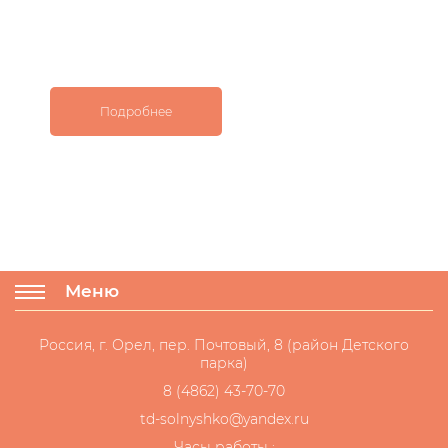
Подробнее
Меню
Россия, г. Орел, пер. Почтовый, 8 (район Детского
парка)
8 (4862) 43-70-70
td-solnyshko@yandex.ru
Часы работы :