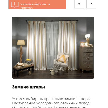
Читать ещё больше
советов
е
Зимние шторы
У
ст
Учимся выбирать правильно зимние шторы.
Наступление холодов - это отличный повод
Те
обновить дизайн дома. Теплая коллекция
за