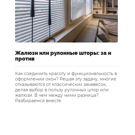
Жалюзи или рулонные шторы: за и
Ш
против
о
Как соединить красоту и функциональность в
Ка
оформлении окон? Решая эту задачу, многие
Де
отказываются от классических занавесок,
пр
делая выбор в пользу рулонных штор или
ра
жалюзи. В чем между ними разница?
пр
Разбираемся вместе.
не
ас