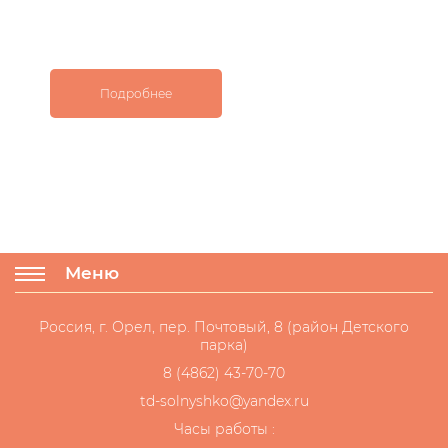
Подробнее
Меню
Россия, г. Орел, пер. Почтовый, 8 (район Детского
парка)
8 (4862) 43-70-70
td-solnyshko@yandex.ru
Часы работы :